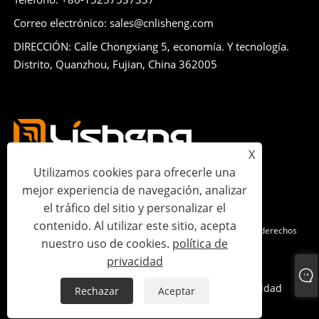
Correo electrónico: sales@cnlisheng.com
DIRECCIÓN: Calle Chongxiang 5, economía. Y tecnología.
Distrito, Quanzhou, Fujian, China 362005
X
Utilizamos cookies para ofrecerle una
mejor experiencia de navegación, analizar
el tráfico del sitio y personalizar el
contenido. Al utilizar este sitio, acepta
Copyright © 2023 Lisheng Communications Co., Ltd. Todos los derechos
nuestro uso de cookies.
política de
reservados.
privacidad
Links
Sitemap
RSS
XML
política de privacidad
Rechazar
Aceptar