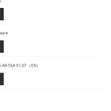
s
tware
PS AR-55A V1.07 （EN）