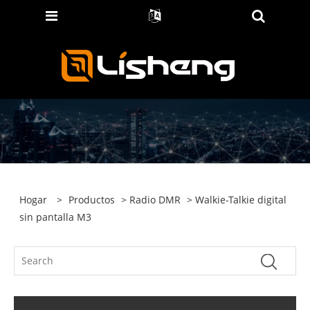
Hogar
>
Productos
>
Radio DMR
> Walkie-Talkie digital
sin pantalla M3