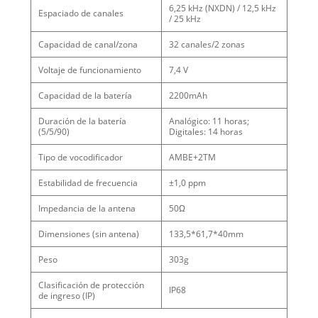
6,25 kHz (NXDN) / 12,5 kHz
Espaciado de canales
/ 25 kHz
Capacidad de canal/zona
32 canales/2 zonas
Voltaje de funcionamiento
7,4 V
Capacidad de la batería
2200mAh
Duración de la batería
Analógico: 11 horas;
(5/5/90)
Digitales: 14 horas
Tipo de vocodificador
AMBE+2TM
Estabilidad de frecuencia
±1,0 ppm
Impedancia de la antena
50Ω
Dimensiones (sin antena)
133,5*61,7*40mm
Peso
303g
Clasificación de protección
IP68
de ingreso (IP)