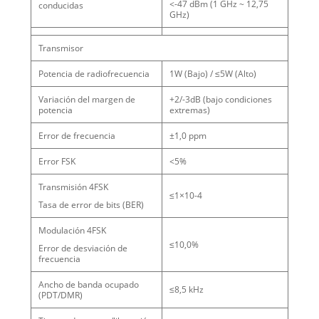
<-47 dBm (1 GHz ~ 12,75
conducidas
GHz)
Transmisor
Potencia de radiofrecuencia
1W (Bajo) / ≤5W (Alto)
Variación del margen de
+2/-3dB (bajo condiciones
potencia
extremas)
Error de frecuencia
±1,0 ppm
Error FSK
<5%
Transmisión 4FSK
≤1×10-4
Tasa de error de bits (BER)
Modulación 4FSK
≤10,0%
Error de desviación de
frecuencia
Ancho de banda ocupado
≤8,5 kHz
(PDT/DMR)