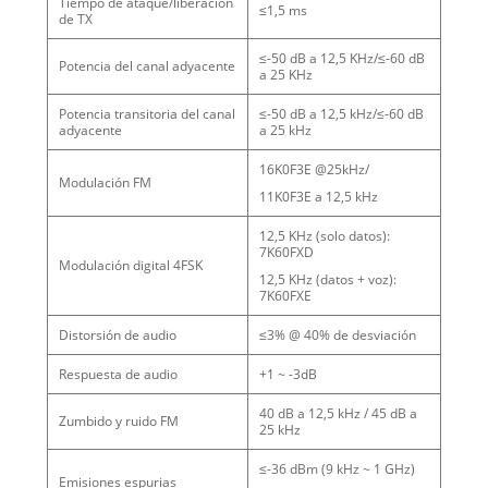
Tiempo de ataque/liberación
≤1,5 ms
de TX
≤-50 dB a 12,5 KHz/≤-60 dB
Potencia del canal adyacente
a 25 KHz
Potencia transitoria del canal
≤-50 dB a 12,5 kHz/≤-60 dB
adyacente
a 25 kHz
16K0F3E @25kHz/
Modulación FM
11K0F3E a 12,5 kHz
12,5 KHz (solo datos):
7K60FXD
Modulación digital 4FSK
12,5 KHz (datos + voz):
7K60FXE
Distorsión de audio
≤3% @ 40% de desviación
Respuesta de audio
+1 ~ -3dB
40 dB a 12,5 kHz / 45 dB a
Zumbido y ruido FM
25 kHz
≤-36 dBm (9 kHz ~ 1 GHz)
Emisiones espurias