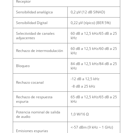
Receptor
Sensibilidad analógica
0,2 μV (12 dB SINAD)
Sensibilidad Digital
0,22 μV (típico) (BER 5%)
Selectividad de canales
60 dB a 12,5 kHz/65 dB a 25
adyacentes
kHz
60 dB a 12,5 kHz/60 dB a 25
Rechazo de intermodulación
kHz
84 dB a 12,5 kHz/84 dB a 25
Bloqueo
kHz
-12 dB a 12,5 kHz
Rechazo cocanal
-8 dB a 25 kHz
Rechazo de respuesta
65 dB a 12,5 kHz/65 dB a 25
espuria
kHz
Potencia nominal de salida
1,0 W/16 Ω
de audio
<-57 dBm (9 kHz ~ 1 GHz)
Emisiones espurias