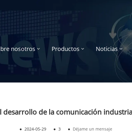
bre nosotros
Productos
Noticias
l desarrollo de la comunicación industria
●
2024-05-29
●
3
●
Déjame un mensaje