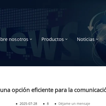
bre nosotros
Productos
Noticias
 una opción eficiente para la comunicac
●
2025-07-28
●
8
●
Déjame un mensaje