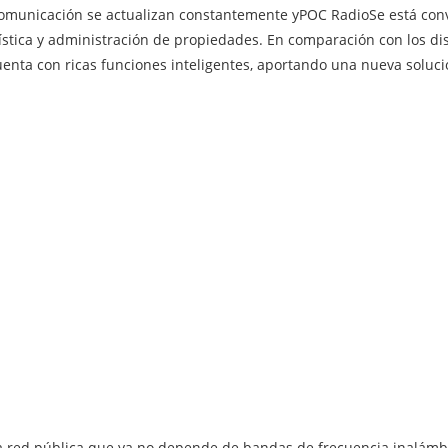
 comunicación se actualizan constantemente y
POC Radio
Se está con
stica y administración de propiedades. En comparación con los dis
cuenta con ricas funciones inteligentes, aportando una nueva soluc
red pública que ya no depende de bandas de frecuencia inalámbric