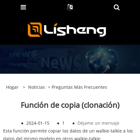
Hogar
>
Noticias
>
Preguntas Más Frecuentes
Función de copia (clonación)
●
2024-01-15
●
1
●
Déjame un mensaje
Esta función permite copiar los datos de un walkie-talkie a los
datos del mismo modelo en otros walkie-talkie.