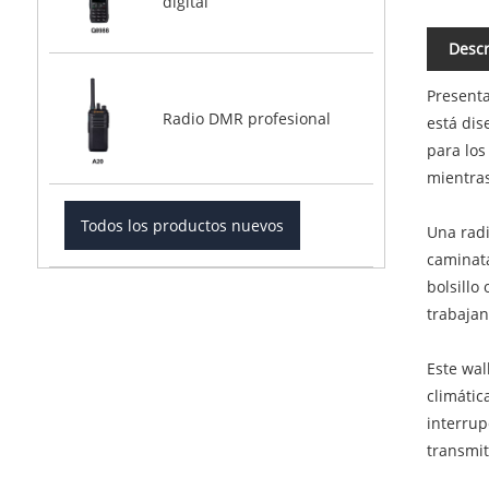
digital
Descr
Presenta
Radio DMR profesional
está dis
para los
mientras
Todos los productos nuevos
Una radi
caminata
bolsillo
trabajan
Este wal
climátic
interrup
transmit