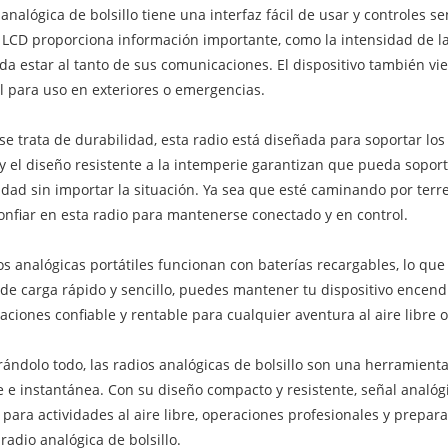
 analógica de bolsillo tiene una interfaz fácil de usar y controles se
 LCD proporciona información importante, como la intensidad de la s
a estar al tanto de sus comunicaciones. El dispositivo también vi
l para uso en exteriores o emergencias.
e trata de durabilidad, esta radio está diseñada para soportar los r
y el diseño resistente a la intemperie garantizan que pueda soport
idad sin importar la situación. Ya sea que esté caminando por ter
nfiar en esta radio para mantenerse conectado y en control.
os analógicas portátiles funcionan con baterías recargables, lo 
de carga rápido y sencillo, puedes mantener tu dispositivo encendid
ciones confiable y rentable para cualquier aventura al aire libre o
ándolo todo, las radios analógicas de bolsillo son una herramient
e e instantánea. Con su diseño compacto y resistente, señal analógi
 para actividades al aire libre, operaciones profesionales y prep
radio analógica de bolsillo.