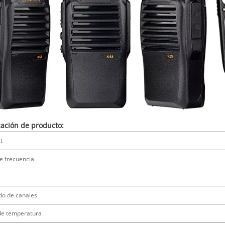
cación de producto:
L
e frecuencia
do de canales
 de temperatura