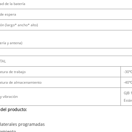
ad de la batería
de espera
ón (largo* ancho* alto)
ería y antena)
TAL
tura de trabajo
-30
tura de almacenamiento
-40
GJB 
y vibración
Está
 del producto:
s laterales programadas
iamiento