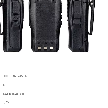
UHF: 400-470MHz
16
12,5 kHz/25 kHz
3,7 V