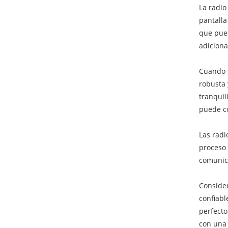
La radio
pantalla
que pued
adiciona
Cuando s
robusta 
tranquil
puede co
Las radi
proceso 
comunica
Consider
confiabl
perfecto
con una 