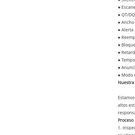
● Escan
● QT/DQ
● Ancho
● Alerta
● Reemp
● Bloqu
● Retar
● Tempo
● Anunc
● Modo d
Nuestra 
Estamos 
altos es
responsa
Proceso 
1. Inspe