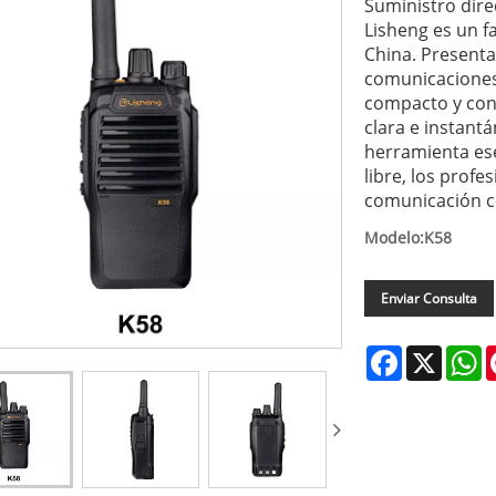
Suministro direc
Lisheng es un f
China. Presenta
comunicaciones: 
compacto y con
clara e instant
herramienta esen
libre, los prof
comunicación co
Modelo:K58
Enviar Consulta
Facebook
X
W