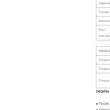
Capacid
Tiempo 
Dimensi
Peso
(con bat
AMBIEN
Tempera
Tempera
Choque 
Detalles
● Tecla
● Silenc