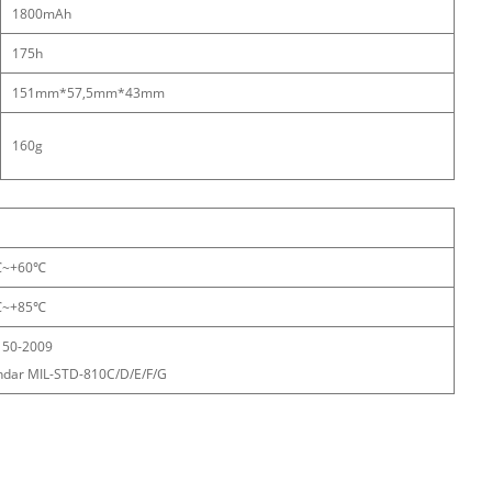
1800mAh
175h
151mm*57,5mm*43mm
160g
℃~+60℃
℃~+85℃
150-2009
ndar MIL-STD-810C/D/E/F/G