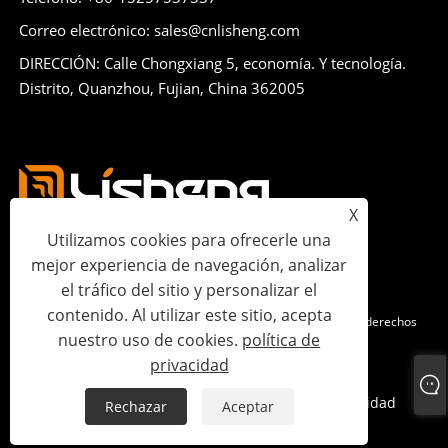
Correo electrónico: sales@cnlisheng.com
DIRECCIÓN: Calle Chongxiang 5, economía. Y tecnología.
Distrito, Quanzhou, Fujian, China 362005
X
Utilizamos cookies para ofrecerle una
mejor experiencia de navegación, analizar
el tráfico del sitio y personalizar el
contenido. Al utilizar este sitio, acepta
Copyright © 2023 Lisheng Communications Co., Ltd. Todos los derechos
nuestro uso de cookies.
política de
reservados.
privacidad
Links
Sitemap
RSS
XML
política de privacidad
Rechazar
Aceptar