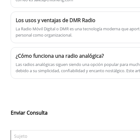
instantánea en cualquier entorno, lo que lo
convierte en una herramienta esencial para
Los usos y ventajas de DMR Radio
los entusiastas de las actividades al aire
La Radio Móvil Digital o DMR es una tecnología moderna que aport
libre, los profesionales y cualquier persona
personal como organizacional.
que necesite una comunicación confiable
mientras viaja.
¿Cómo funciona una radio analógica?
Las radios analógicas siguen siendo una opción popular para mucho
debido a su simplicidad, confiabilidad y encanto nostálgico. Este art
funcionamiento de las radios analógicas, sus componentes clave, ap
para elegir el dispositivo adecuado. Al comprender estos fundame
informadas y maximizar su experiencia auditiva.
Enviar Consulta