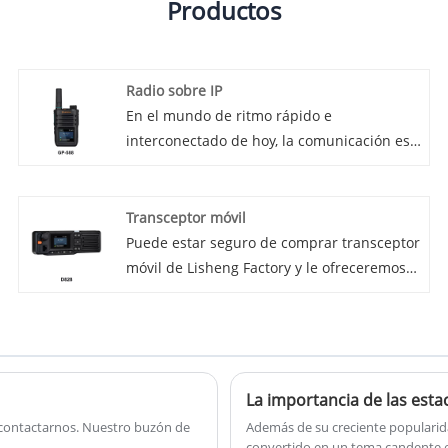
Productos
Radio sobre IP
En el mundo de ritmo rápido e
interconectado de hoy, la comunicación es
clave. Ya se trate de servicios de
emergencia, seguridad pública o
operaciones comerciales, comunicaciones
Transceptor móvil
confiables y perfectas son críticas. Aquí es
Puede estar seguro de comprar transceptor
donde entra en juego la transmisión de IP.
móvil de Lisheng Factory y le ofreceremos
Radio Over IP (ROIP) es una tecnología de
el mejor servicio posterior y entrega
vanguardia que integra perfectamente las
oportuna.
comunicaciones de radio con redes de
protocolo de Internet (IP), proporcionando a
los usuarios una amplia gama de
La importancia de las est
beneficios.
e contactarnos. Nuestro buzón de
Además de su creciente popularid
convertido en un tema candente en 