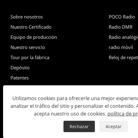
Sobre nosotros
POCO Radio
Nuestro Certificado
Radio DMR
Equipo de producción
Radio analógi
Nuestro servicio
radio móvil
Tour por la fábrica
Reloj de repet
Depósito
Patentes
Exhibición
Utilizamos cookies para ofrecerle una mejor experien
analizar el tráfico del sitio y personalizar el contenido. Al
Copyright © 2023 Lisheng Communications Co., Ltd. Todos los
acepta nuestro uso de cookies.
política de p
Links
Sitemap
RSS
XML
política de privacidad
Rechazar
Aceptar