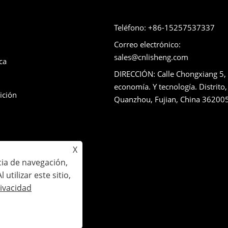
Teléfono: +86-15257537337
Correo electrónico:
sales@cnlisheng.com
ca
DIRECCIÓN: Calle Chongxiang 5,
economía. Y tecnología. Distrito,
ición
Quanzhou, Fujian, China 36200
X
cia de navegación,
 utilizar este sitio,
 derechos reservados.
rivacidad