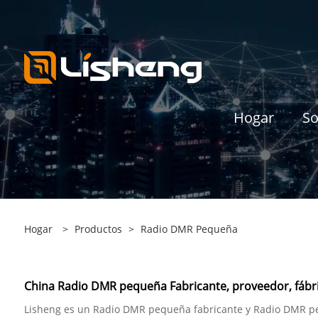
Hogar
So
Hogar
>
Productos
>
Radio DMR Pequeña
China Radio DMR pequeña Fabricante, proveedor, fábr
Lisheng es un Radio DMR pequeña fabricante y Radio DMR pe