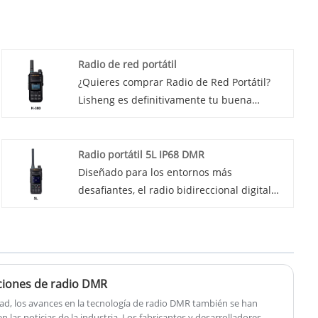
Radio de red portátil
¿Quieres comprar Radio de Red Portátil?
Lisheng es definitivamente tu buena
elección. Presentamos la última innovación
en tecnología de la comunicación: radio por
Internet portátil. Este dispositivo compacto
Radio portátil 5L IP68 DMR
pero potente está diseñado para
Diseñado para los entornos más
mantenerte conectado e informado, sin
desafiantes, el radio bidireccional digital
importar a dónde te lleven tus aventuras.
profesional 5L IP68 DMR Portable Radio
ofrece un rendimiento excepcional y
funciones de protección avanzadas, lo que
lo convierte en una opción ideal para
usuarios profesionales. Construido de
aciones de radio DMR
manera resistente y altamente confiable,
ad, los avances en la tecnología de radio DMR también se han
garantiza una comunicación clara e
las noticias de la industria. Los fabricantes y desarrolladores