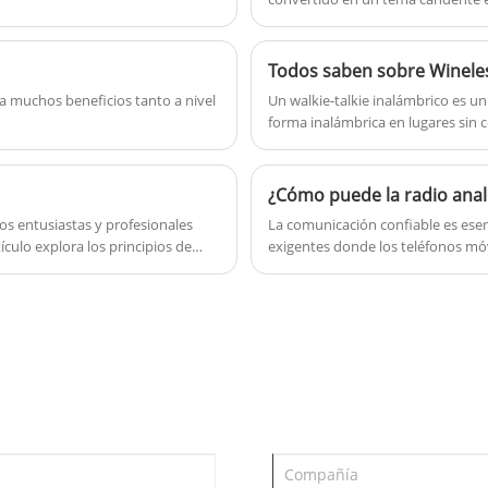
continúan innovando para mejorar
audio, extender la vida útil de la 
experiencia del usuario, sino qu
de comunicaciones en evolución.
a muchos beneficios tanto a nivel
Un walkie-talkie inalámbrico es u
forma inalámbrica en lugares sin 
en situaciones donde se requiere c
construcción, industrias de seguri
s entusiastas y profesionales
La comunicación confiable es esen
ículo explora los principios de
exigentes donde los teléfonos móv
licaciones prácticas y consejos
fallar. Una radio analógica portát
ntos, podrá tomar decisiones
instantánea, fuerte estabilidad d
duradero. Este artículo explica có
comunicación comunes, qué caract
qué las soluciones profesionales
organizaciones a lograr operacion