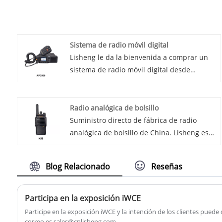
Sistema de radio móvil digital
Lisheng le da la bienvenida a comprar un
sistema de radio móvil digital desde
nuestra fábrica. Le proporcionaremos un
buen servicio. El sistema de comunicación
del sistema de radio móvil digital es una
Radio analógica de bolsillo
solución de comunicación eficiente,
Suministro directo de fábrica de radio
confiable, bidireccional y segura basada en
analógica de bolsillo de China. Lisheng es
la tecnología de procesamiento de señales
un fabricante y proveedor de radio
digitales que puede proporcionar una
analógica de bolsillo en China.
Blog Relacionado
Reseñas
excelente transmisión de voz y datos y
Presentamos la última innovación en
lograr la comunicación en tiempo real y la
tecnología de comunicaciones: la radio
transferencia de datos instantáneos.
analógica de bolsillo. Este dispositivo
Participa en la exposición iWCE
compacto y confiable está diseñado para
Participe en la exposición iWCE y la intención de los clientes pued
brindar una comunicación clara e
correo es sales@cnlisheng.com