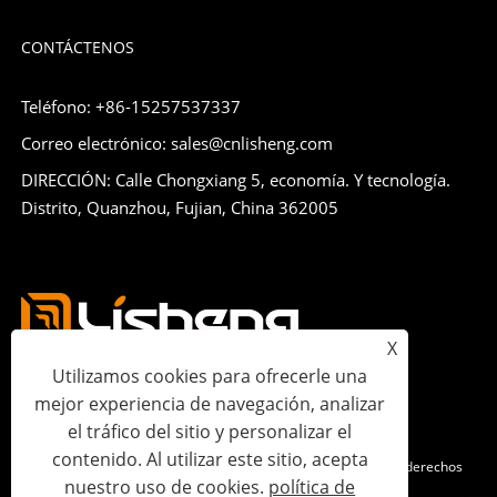
CONTÁCTENOS
Teléfono: +86-15257537337
Correo electrónico: sales@cnlisheng.com
DIRECCIÓN: Calle Chongxiang 5, economía. Y tecnología.
Distrito, Quanzhou, Fujian, China 362005
X
Utilizamos cookies para ofrecerle una
mejor experiencia de navegación, analizar
el tráfico del sitio y personalizar el
contenido. Al utilizar este sitio, acepta
Copyright © 2023 Lisheng Communications Co., Ltd. Todos los derechos
nuestro uso de cookies.
política de