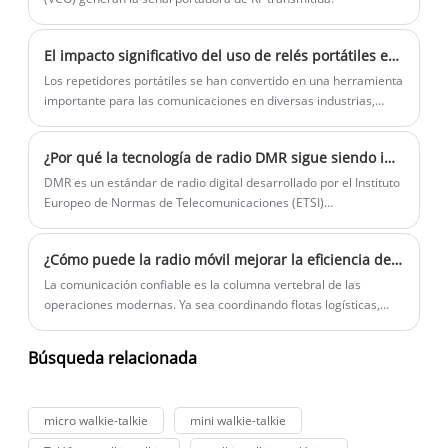
El impacto significativo del uso de relés portátiles en las comunicaciones en diversas industrias
Los repetidores portátiles se han convertido en una herramienta
importante para las comunicaciones en diversas industrias,
incluidas la respuesta a emergencias, la construcción y las
actividades al aire libre. Estos dispositivos están diseñados para
¿Por qué la tecnología de radio DMR sigue siendo insustituible?
ampliar el alcance de las radios bidireccionales, garantizando
comunicaciones fluidas y confiables a largas distancias. En
DMR es un estándar de radio digital desarrollado por el Instituto
noticias recientes, el uso de repetidores portátiles ha sido
Europeo de Normas de Telecomunicaciones (ETSI)
noticia por su papel en la mejora de las capacidades de
específicamente para usuarios profesionales de radio móvil. Fue
comunicación en entornos desafiantes.
aprobado inicialmente en 2005 con el objetivo de satisfacer los
¿Cómo puede la radio móvil mejorar la eficiencia de las comunicaciones en todas las industrias?
requisitos de los usuarios comerciales e industriales.
La comunicación confiable es la columna vertebral de las
operaciones modernas. Ya sea coordinando flotas logísticas,
asegurando instalaciones industriales, gestionando respuestas
de emergencia u optimizando proyectos de construcción, las
Búsqueda relacionada
organizaciones requieren sistemas de comunicación
instantáneos, estables y seguros. Una radio móvil proporciona
una solución de comunicación profesional que supera las
micro walkie-talkie
mini walkie-talkie
limitaciones de los teléfonos inteligentes de consumo al ofrecer
una transmisión de voz confiable, una cobertura más amplia,