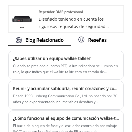
póngase en contacto con nosotros.
impermeable. Estos dispositivos
evento, las radios portátiles DMR brindan
Repetidor DMR profesional
Seguimos la calidad del descanso seguro
resistentes están diseñados para resistir
la funcionalidad y confiabilidad que
Diseñado teniendo en cuenta los
que el precio de la conciencia, servicio
las condiciones climáticas más duras,
necesita.
rigurosos requisitos de seguridad
dedicado.
asegurando que pueda mantenerse
pública, servicios públicos, transporte,
conectado con su equipo sin importar a
Blog Relacionado
Reseñas
industria energética y operaciones de
dónde lo lleven sus aventuras.
rescate de emergencia, el repetidor DMR
profesional de la serie R2200 garantiza
¿Sabes utilizar un equipo walkie-talkie?
que la comunicación siga siendo
Cuando se presiona el botón PTT, la luz indicadora se ilumina en
instantánea y confiable.
rojo, lo que indica que el walkie-talkie está en estado de
transmisión y que puede hablar en ese momento.
Reunir y acumular sabiduría, reunir corazones y compartir juntos: ¡la ceremonia anual de 2023 es un éxito!
Desde 1993, Lisheng Communication Co., Ltd. ha pasado por 30
años y ha experimentado innumerables desafíos y
oportunidades...
¿Cómo funciona el equipo de comunicación walkie-talkie?
El bucle de bloqueo de fase y el oscilador controlado por voltaje
(VCO) generan la señal portadora de RF transmitida.