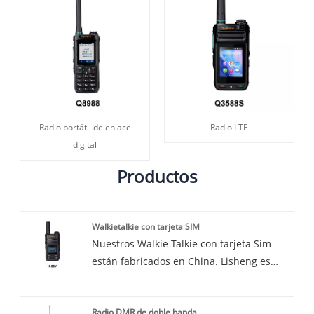
Radio portátil de enlace
Radio LTE
digital
Productos
Walkietalkie con tarjeta SIM
Nuestros Walkie Talkie con tarjeta Sim
están fabricados en China. Lisheng es
uno de los fabricantes y proveedores
profesionales de Walkie Talkie con tarjeta
Radio DMR de doble banda
Sim en China. Con los