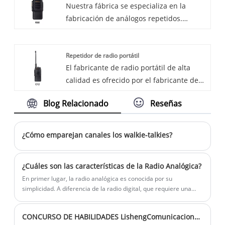
Nuestra fábrica se especializa en la
tecnología de comunicaciones: la radio
radio ofrece un rendimiento y una
fabricación de análogos repetidos.
analógica de bolsillo. Este dispositivo
versatilidad incomparables.
Bienvenido a comprar análogo de
compacto y confiable está diseñado para
repetidor de Lisheng. Cada solicitud de
brindar una comunicación clara e
Repetidor de radio portátil
los clientes se responde dentro de las 24
instantánea en cualquier entorno, lo que
El fabricante de radio portátil de alta
horas.
lo convierte en una herramienta esencial
calidad es ofrecido por el fabricante de
para los entusiastas de las actividades al
China Lisheng.
aire libre, los profesionales y cualquier
Blog Relacionado
Reseñas
persona que necesite una comunicación
confiable mientras viaja.
¿Cómo emparejan canales los walkie-talkies?
¿Cuáles son las características de la Radio Analógica?
En primer lugar, la radio analógica es conocida por su
simplicidad. A diferencia de la radio digital, que requiere una
conexión a Internet o un receptor especial, todo lo que se
necesita para escuchar la radio analógica es un receptor de
CONCURSO DE HABILIDADES LishengComunicaciones 2024
radio FM o AM estándar. Esta accesibilidad lo ha convertido en