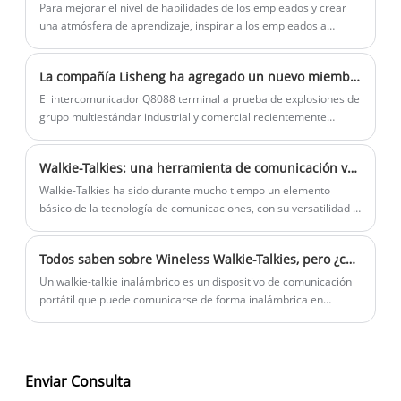
una opción popular para las comunidades rurales o aquellas sin
Para mejorar el nivel de habilidades de los empleados y crear
acceso a servicios de Internet.
una atmósfera de aprendizaje, inspirar a los empleados a
crecer en sus puestos, crear una buena atmósfera de
"tecnología, aprendizaje de habilidades, captura avanzada y
La compañía Lisheng ha agregado un nuevo miembro, el walkie talkie a prueba de explosiones Yixin, la serie de walkie talkie a prueba de explosiones Q8088
súper avanzada" y la comunicación poderosa que se lleva a
cabo en Abril con "habilidades de reparación interna",
El intercomunicador Q8088 terminal a prueba de explosiones de
competencia de habilidades de los empleados con el tema del
grupo multiestándar industrial y comercial recientemente
estilo del árbol exterior.
lanzado de la serie de intercomunicadores a prueba de
explosiones YSHON está diseñado en estricta conformidad con
Walkie-Talkies: una herramienta de comunicación versátil para cada aventura
los últimos estándares eléctricos a prueba de explosiones de
China.
Walkie-Talkies ha sido durante mucho tiempo un elemento
básico de la tecnología de comunicaciones, con su versatilidad y
confiabilidad, lo que los convierte en una herramienta esencial
para una amplia gama de actividades.
Todos saben sobre Wineless Walkie-Talkies, pero ¿cuánto sabes sobre ellos y qué valores importantes tienen los walkie-talkies inalámbricos!
Un walkie-talkie inalámbrico es un dispositivo de comunicación
portátil que puede comunicarse de forma inalámbrica en
lugares sin cobertura de red. Los walkie-talkies inalámbricos a
menudo se usan en situaciones donde se requiere
comunicación instantánea, como aventuras al aire libre, sitios
de construcción, industrias de seguridad, etc.
Enviar Consulta